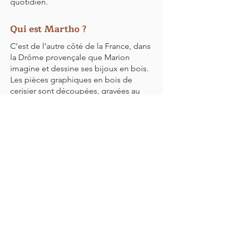
quotidien.
Qui est Martho ?
C’est de l’autre côté de la France, dans
la Drôme provençale que Marion
imagine et dessine ses bijoux en bois.
Les pièces graphiques en bois de
cerisier sont découpées, gravées au
laser puis associées à de délicats
morceaux de cuirs colorés.
Pour découvrir le joli travail de Marion,
c'est par ici :
Martho