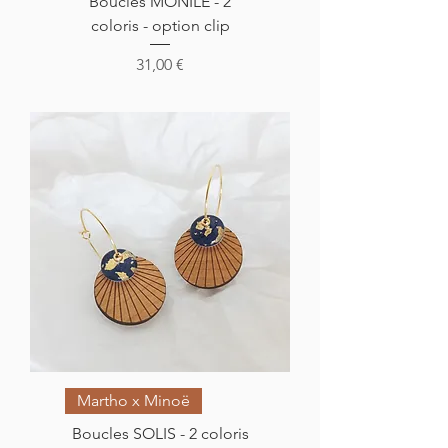
Boucles MONILE - 2
coloris - option clip
Prix
31,00 €
Martho x Minoë
Boucles SOLIS - 2 coloris