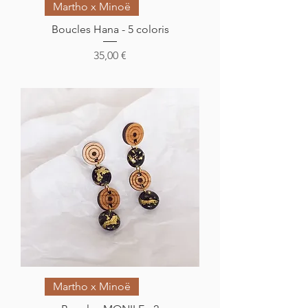
Martho x Minoë
Boucles Hana - 5 coloris
Prix
35,00 €
Martho x Minoë