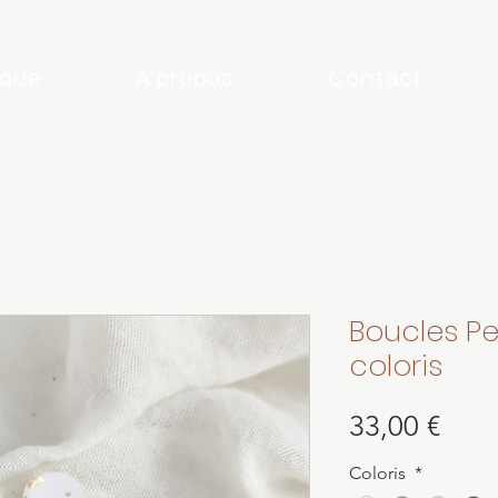
ique
À propos
Contact
Boucles Pe
coloris
Prix
33,00 €
Coloris
*